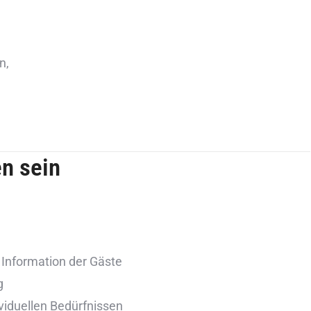
n,
n sein
 Information der Gäste
g
iduellen Bedürfnissen