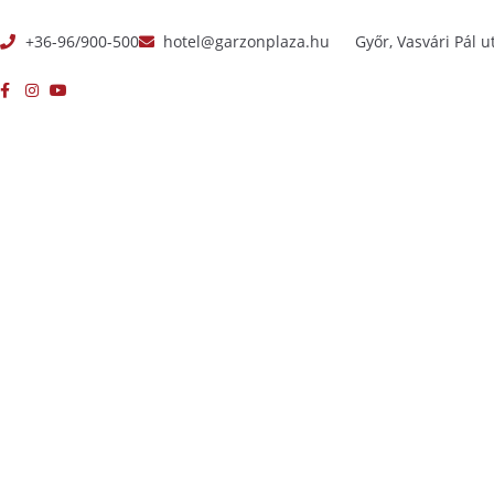
+36-96/900-500
hotel@garzonplaza.hu
Győr, Vasvári Pál u