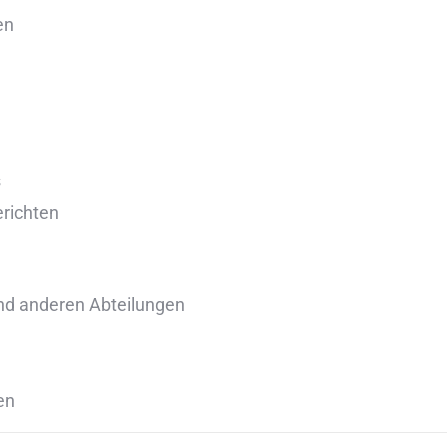
en
s
richten
d anderen Abteilungen
en