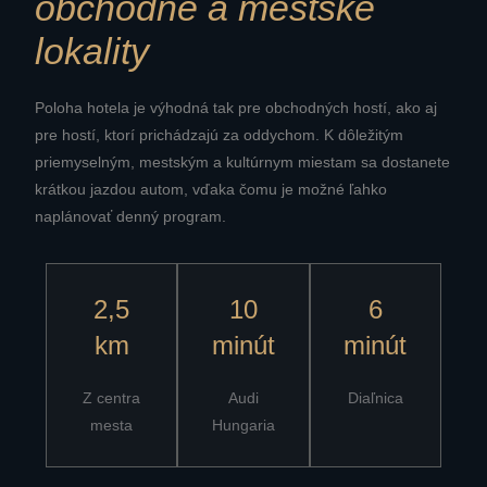
obchodné a mestské
lokality
Poloha hotela je výhodná tak pre obchodných hostí, ako aj
pre hostí, ktorí prichádzajú za oddychom. K dôležitým
priemyselným, mestským a kultúrnym miestam sa dostanete
krátkou jazdou autom, vďaka čomu je možné ľahko
naplánovať denný program.
2,5
10
6
km
minút
minút
Z centra
Audi
Diaľnica
mesta
Hungaria