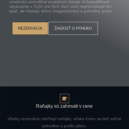
umelecká atmosféra na jednom mieste. 4-hviezdičkové
ubytovanie v Győri pre tých, ktorí sem neprichádzajú len
spať, ale hľadajú dobre zorganizovaný a pohodlný pobyt.
REZERVÁCIA
ŽIADOSŤ O PONUKU
Raňajky sú zahrnuté v cene
Všetky rezervácie zahŕňajú raňajky, vďaka čomu sa deň začne
pohodlne a podľa plánu.