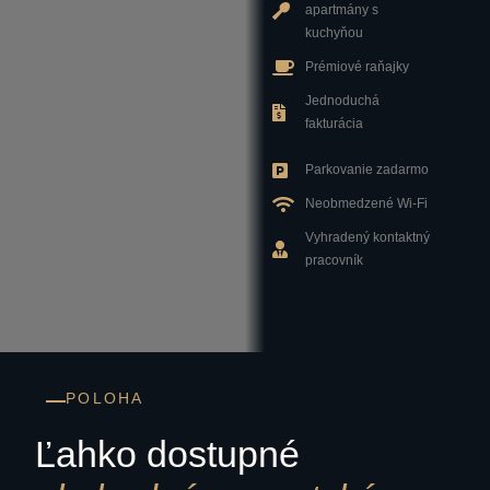
apartmány s
kuchyňou
Prémiové raňajky
Jednoduchá
fakturácia
Parkovanie zadarmo
Neobmedzené Wi-Fi
Vyhradený kontaktný
pracovník
POLOHA
Ľahko dostupné