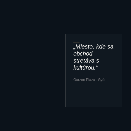
„Miesto, kde sa
obchod
stretáva s
kultúrou."
Garzon Plaza · Győr