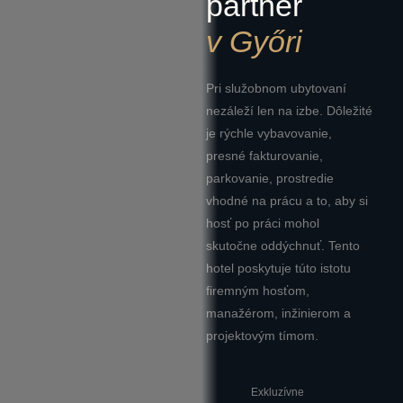
partner
v Győri
Pri služobnom ubytovaní
nezáleží len na izbe. Dôležité
je rýchle vybavovanie,
presné fakturovanie,
parkovanie, prostredie
vhodné na prácu a to, aby si
hosť po práci mohol
skutočne oddýchnuť. Tento
hotel poskytuje túto istotu
firemným hosťom,
manažérom, inžinierom a
projektovým tímom.
Exkluzívne