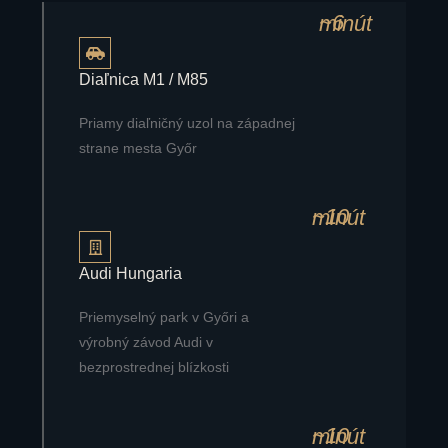
~6 minút
Diaľnica M1 / M85
Priamy diaľničný uzol na západnej
strane mesta Győr
~10 minút
Audi Hungaria
Priemyselný park v Győri a
výrobný závod Audi v
bezprostrednej blízkosti
~10 minút