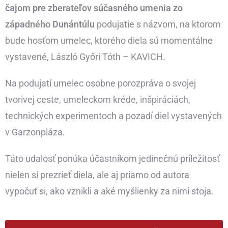
čajom pre zberateľov súčasného umenia zo
západného Dunántúlu
podujatie s názvom, na ktorom
bude hosťom umelec, ktorého diela sú momentálne
vystavené, László Győri Tóth – KAVICH.
Na podujatí umelec osobne porozpráva o svojej
tvorivej ceste, umeleckom kréde, inšpiráciách,
technických experimentoch a pozadí diel vystavených
v Garzonpláza.
Táto udalosť ponúka účastníkom jedinečnú príležitosť
nielen si prezrieť diela, ale aj priamo od autora
vypočuť si, ako vznikli a aké myšlienky za nimi stoja.