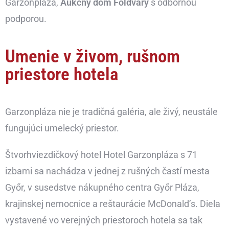
Garzonpláza,
Aukčný dom Földváry
s odbornou
podporou.
Umenie v živom, rušnom
priestore hotela
Garzonpláza nie je tradičná galéria, ale živý, neustále
fungujúci umelecký priestor.
Štvorhviezdičkový hotel Hotel Garzonpláza s 71
izbami sa nachádza v jednej z rušných častí mesta
Győr, v susedstve nákupného centra Győr Pláza,
krajinskej nemocnice a reštaurácie McDonald’s. Diela
vystavené vo verejných priestoroch hotela sa tak