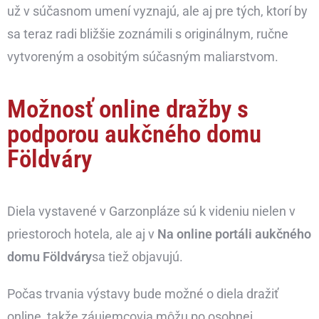
už v súčasnom umení vyznajú, ale aj pre tých, ktorí by
sa teraz radi bližšie zoznámili s originálnym, ručne
vytvoreným a osobitým súčasným maliarstvom.
Možnosť online dražby s
podporou aukčného domu
Földváry
Diela vystavené v Garzonpláze sú k videniu nielen v
priestoroch hotela, ale aj v
Na online portáli aukčného
domu Földváry
sa tiež objavujú.
Počas trvania výstavy bude možné o diela dražiť
online, takže záujemcovia môžu po osobnej