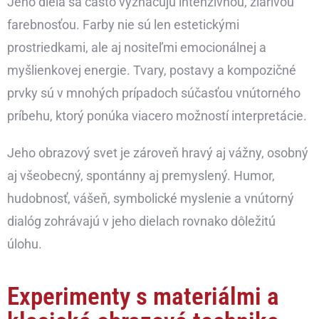
Jeho diela sa často vyznačujú intenzívnou, žiarivou
farebnosťou. Farby nie sú len estetickými
prostriedkami, ale aj nositeľmi emocionálnej a
myšlienkovej energie. Tvary, postavy a kompozičné
prvky sú v mnohých prípadoch súčasťou vnútorného
príbehu, ktorý ponúka viacero možností interpretácie.
Jeho obrazový svet je zároveň hravý aj vážny, osobný
aj všeobecný, spontánny aj premyslený. Humor,
hudobnosť, vášeň, symbolické myslenie a vnútorný
dialóg zohrávajú v jeho dielach rovnako dôležitú
úlohu.
Experimenty s materiálmi a