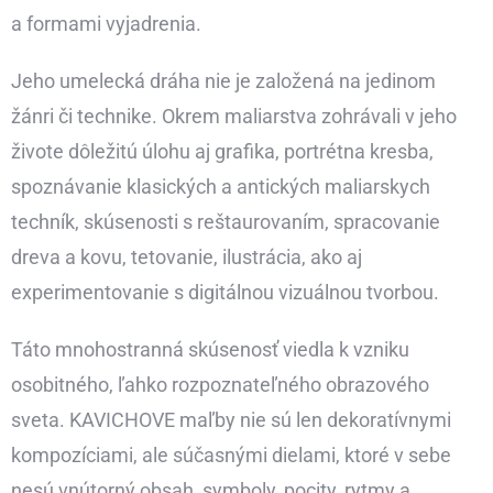
a formami vyjadrenia.
Jeho umelecká dráha nie je založená na jedinom
žánri či technike. Okrem maliarstva zohrávali v jeho
živote dôležitú úlohu aj grafika, portrétna kresba,
spoznávanie klasických a antických maliarskych
techník, skúsenosti s reštaurovaním, spracovanie
dreva a kovu, tetovanie, ilustrácia, ako aj
experimentovanie s digitálnou vizuálnou tvorbou.
Táto mnohostranná skúsenosť viedla k vzniku
osobitného, ľahko rozpoznateľného obrazového
sveta. KAVICHOVE maľby nie sú len dekoratívnymi
kompozíciami, ale súčasnými dielami, ktoré v sebe
nesú vnútorný obsah, symboly, pocity, rytmy a