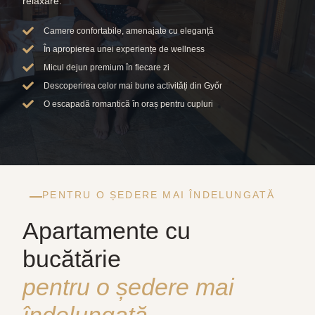
relaxare.
Camere confortabile, amenajate cu eleganță
În apropierea unei experiențe de wellness
Micul dejun premium în fiecare zi
Descoperirea celor mai bune activități din Győr
O escapadă romantică în oraș pentru cupluri
PENTRU O ȘEDERE MAI ÎNDELUNGATĂ
Apartamente cu
bucătărie
pentru o ședere mai
îndelungată