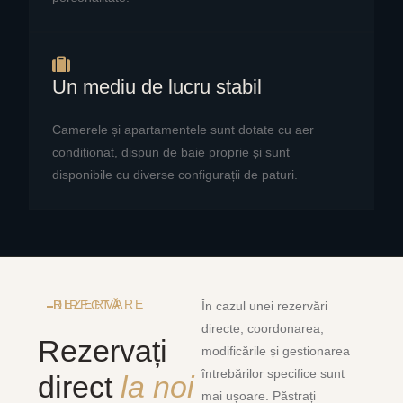
Un mediu de lucru stabil
Camerele și apartamentele sunt dotate cu aer
condiționat, dispun de baie proprie și sunt
disponibile cu diverse configurații de paturi.
REZERVARE DIRECTĂ
În cazul unei rezervări
directe, coordonarea,
Rezervați
modificările și gestionarea
întrebărilor specifice sunt
direct
la noi
mai ușoare. Păstrați