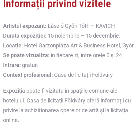
Informații privind vizitele
Artistul expozant:
László Győri Tóth – KAVICH
Durata expoziției:
15 noiembrie – 15 decembrie.
Locație:
Hotel Garzonpláza Art & Business Hotel, Győr
Se poate vizualiza:
în fiecare zi, între orele 0 și 24
Intrare:
gratuit
Context profesional:
Casa de licitații Földváry
Expoziția poate fi vizitată în spațiile comune ale
hotelului. Casa de licitații Földváry oferă informații cu
privire la achiziționarea operelor de artă și la licitația
online.