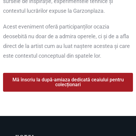
sursele de inspirație, experimentele tehnice și
contextul lucrărilor expuse la Garzonplaza.
Acest eveniment oferă participanților ocazia
deosebită nu doar de a admira operele, ci și de a afla
direct de la artist cum au luat naștere acestea și care
este contextul conceptual din spatele lor.
Mă înscriu la după-amiaza dedicată ceaiului pentru
colecționari