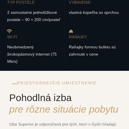
TYP POSTELE
VYBAVENIE
2 samostatné jednolôžkové
vlastná kúpeľňa so sprchou
postele – 90 × 200 cm/posteľ
WI-FI
RAŇAJKY
Neobmedzený
Raňajky formou bufetu sú
širokopásmový internet (75
zahrnuté v cene
Mb/s)
PRIESTORNEJŠIE UMIESTNENIE
Pohodlná izba
pre rôzne situácie pobytu
Izba Superior je odporúčaná pre tých, ktorí v Győri hľadajú