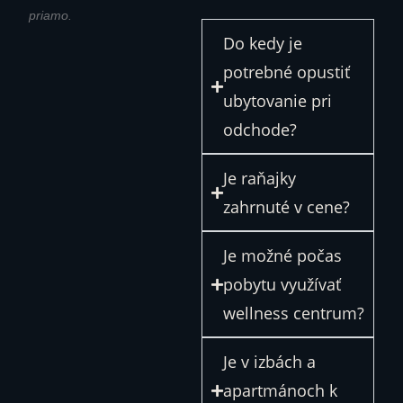
priamo.
Do kedy je
potrebné opustiť
ubytovanie pri
odchode?
Je raňajky
zahrnuté v cene?
Je možné počas
pobytu využívať
wellness centrum?
Je v izbách a
apartmánoch k