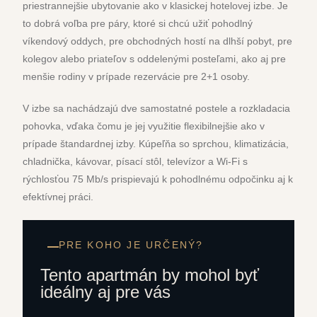
priestrannejšie ubytovanie ako v klasickej hotelovej izbe. Je
to dobrá voľba pre páry, ktoré si chcú užiť pohodlný
víkendový oddych, pre obchodných hostí na dlhší pobyt, pre
kolegov alebo priateľov s oddelenými posteľami, ako aj pre
menšie rodiny v prípade rezervácie pre 2+1 osoby.
V izbe sa nachádzajú dve samostatné postele a rozkladacia
pohovka, vďaka čomu je jej využitie flexibilnejšie ako v
prípade štandardnej izby. Kúpeľňa so sprchou, klimatizácia,
chladnička, kávovar, písací stôl, televízor a Wi-Fi s
rýchlosťou 75 Mb/s prispievajú k pohodlnému odpočinku aj k
efektívnej práci.
PRE KOHO JE URČENÝ?
Tento apartmán by mohol byť
ideálny aj pre vás