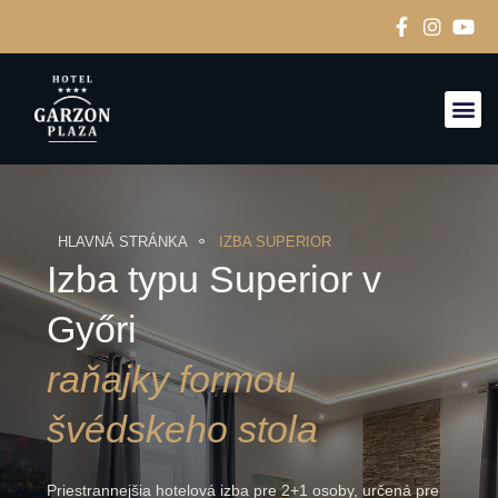
IZBY A
HLAVNÁ STRÁNKA
IZBA SUPERIOR
Izba typu Superior v
Győri
raňajky formou
švédskeho stola
Priestrannejšia hotelová izba pre 2+1 osoby, určená pre