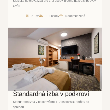
Klasická hotelová izba pre 1–2 osoby, určená na kratší pobyt v
Győri.
21 m²
1–2 osoby
Neobmedzené
Štandardná izba v podkroví
Štandardná izba v podkroví pre 1–2 osoby s kúpeľňou so
sprchou.