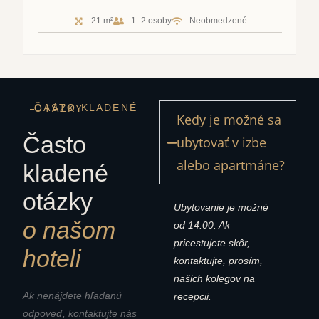
21 m²
1–2 osoby
Neobmedzené
ČASTO KLADENÉ OTÁZKY
Kedy je možné sa
Často
ubytovať v izbe
alebo apartmáne?
kladené
otázky
Ubytovanie je možné
o našom
od 14:00. Ak
pricestujete skôr,
hoteli
kontaktujte, prosím,
našich kolegov na
Ak nenájdete hľadanú
recepcii.
odpoveď, kontaktujte nás