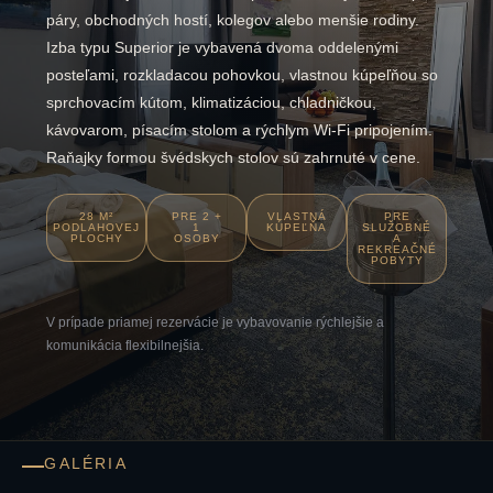
páry, obchodných hostí, kolegov alebo menšie rodiny.
Izba typu Superior je vybavená dvoma oddelenými
posteľami, rozkladacou pohovkou, vlastnou kúpeľňou so
sprchovacím kútom, klimatizáciou, chladničkou,
kávovarom, písacím stolom a rýchlym Wi-Fi pripojením.
Raňajky formou švédskych stolov sú zahrnuté v cene.
28 M²
PRE 2 +
VLASTNÁ
PRE
PODLAHOVEJ
1
KÚPEĽŇA
SLUŽOBNÉ
PLOCHY
OSOBY
A
REKREAČNÉ
POBYTY
V prípade priamej rezervácie je vybavovanie rýchlejšie a
komunikácia flexibilnejšia.
GALÉRIA