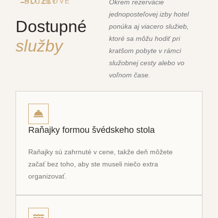
HOTELOVÉ SLUŽBY
Okrem rezervácie
jednoposteľovej izby hotel
Dostupné
ponúka aj viacero služieb,
ktoré sa môžu hodiť pri
služby
kratšom pobyte v rámci
služobnej cesty alebo vo
voľnom čase.
Raňajky formou švédskeho stola
Raňajky sú zahrnuté v cene, takže deň môžete
začať bez toho, aby ste museli niečo extra
organizovať.