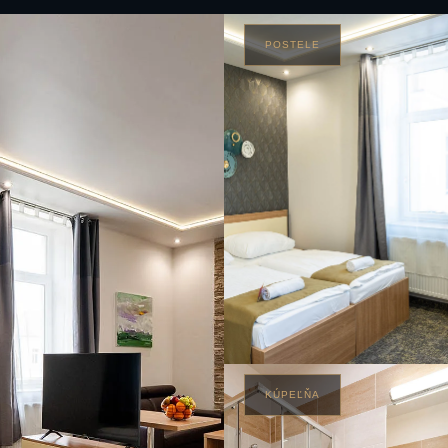
POSTELE
KÚPEĽŇA