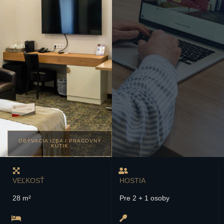
OBÝVACIA IZBA / PRACOVNÝ
KÚTIK
VEĽKOSŤ
HOSTIA
28 m²
Pre 2 + 1 osoby