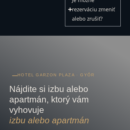
Je možné
rezerváciu zmeniť
alebo zrušiť?
HOTEL GARZON PLAZA · GYŐR
Nájdite si izbu alebo
apartmán, ktorý vám
vyhovuje
izbu alebo apartmán