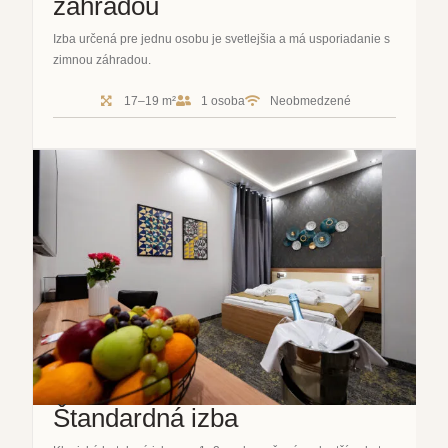
záhradou
Izba určená pre jednu osobu je svetlejšia a má usporiadanie s
zimnou záhradou.
17–19 m²
1 osoba
Neobmedzené
Štandardná izba