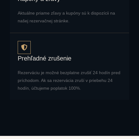
Aktuálne priame zľavy a kupóny sú k dispozícii na
našej rezervačnej stránke.
Prehľadné zrušenie
Rezerváciu je možné bezplatne zrušiť 24 hodín pred
príchodom. Ak sa rezervácia zruší v priebehu 24
hodín, účtujeme poplatok 100%.