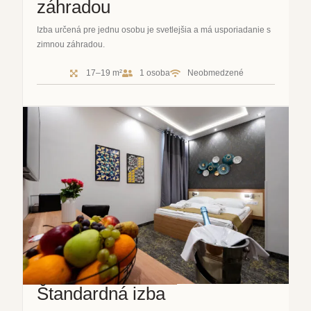
záhradou
Izba určená pre jednu osobu je svetlejšia a má usporiadanie s
zimnou záhradou.
17–19 m²
1 osoba
Neobmedzené
Štandardná izba