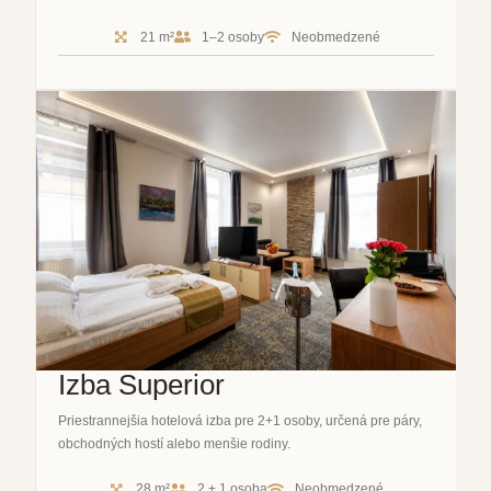
21 m²
1–2 osoby
Neobmedzené
Izba Superior
Priestrannejšia hotelová izba pre 2+1 osoby, určená pre páry,
obchodných hostí alebo menšie rodiny.
28 m²
2 + 1 osoba
Neobmedzené