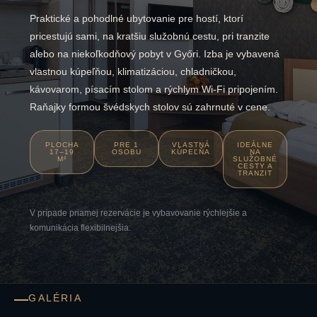
Praktické a pohodlné ubytovanie pre hostí, ktorí
pricestujú sami, na kratšiu služobnú cestu, pri tranzite
alebo na niekoľkodňový pobyt v Győri. Izba je vybavená
vlastnou kúpeľňou, klimatizáciou, chladničkou,
kávovarom, písacím stolom a rýchlym Wi-Fi pripojením.
Raňajky formou švédskych stolov sú zahrnuté v cene.
PLOCHA
PRE 1
VLASTNÁ
IDEÁLNE
17–19
OSOBU
KÚPEĽŇA
NA
M²
SLUŽOBNÉ
CESTY A
TRANZIT
V prípade priamej rezervácie je vybavovanie rýchlejšie a
komunikácia flexibilnejšia.
GALÉRIA