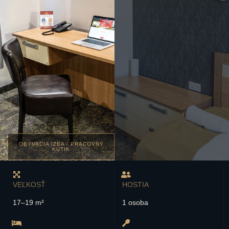
OBÝVACIA IZBA / PRACOVNÝ
KÚTIK
VEĽKOSŤ
HOSTIA
17–19 m²
1 osoba