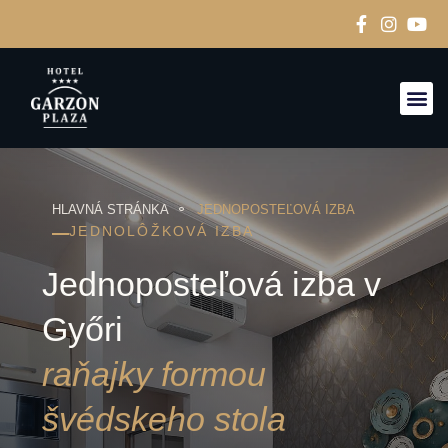
IZBY A
HLAVNÁ STRÁNKA
JEDNOPOSTEĽOVÁ IZBA
JEDNOLÔŽKOVÁ IZBA
Jednoposteľová izba v
Győri
raňajky formou
švédskeho stola