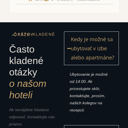
ČASTO KLADENÉ OTÁZKY
Kedy je možné sa
Často
ubytovať v izbe
alebo apartmáne?
kladené
otázky
Ubytovanie je možné
o našom
od 14:00. Ak
pricestujete skôr,
hoteli
kontaktujte, prosím,
našich kolegov na
Ak nenájdete hľadanú
recepcii.
odpoveď, kontaktujte nás
priamo.