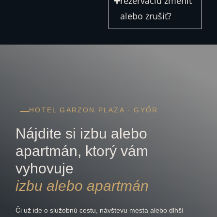
rezerváciu zmeniť
alebo zrušiť?
HOTEL GARZON PLAZA · GYŐR
Nájdite si izbu alebo
apartmán, ktorý vám
vyhovuje
izbu alebo apartmán
Či už ide o služobnú cestu, návštevu mesta alebo dlhší