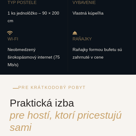
TYP POSTELE
VYBAVENIE
1 ks jednolôžko – 90 × 200
Vlastná kúpeľňa
cm
WI-FI
RAŇAJKY
Neobmedzený
Raňajky formou bufetu sú
širokopásmový internet (75
zahrnuté v cene
Mb/s)
PRE KRÁTKODOBÝ POBYT
Praktická izba
pre hostí, ktorí pricestujú
sami