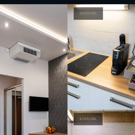
KUCHYŇA
KÚPEĽŇA