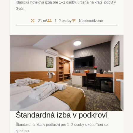
Klasická hotelová izba pre 1–2 osoby, určená na kratší pobyt v
Győri.
21 m²
1–2 osoby
Neobmedzené
Štandardná izba v podkroví
Štandardná izba v podkroví pre 1–2 osoby s kúpeľňou so
sprchou.