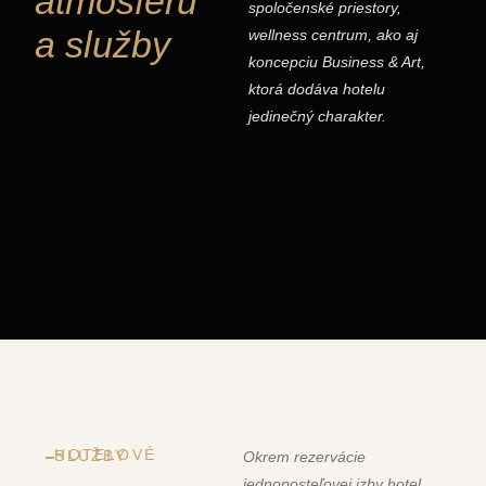
atmosféru
spoločenské priestory,
a služby
wellness centrum, ako aj
koncepciu Business & Art,
ktorá dodáva hotelu
jedinečný charakter.
HOTELOVÉ SLUŽBY
Okrem rezervácie
jednoposteľovej izby hotel