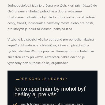
Jednoposteľová izba je určená pre tých, ktorí prichádzajú do
Győru sami a hľadajú pohodlné a dobre vybavené
ubytovanie na kratší pobyt. Je to dobrá voľba pre služobné
cesty, tranzit, individuálne návštevy mesta alebo pre hostí,
pre ktorých je dôležitá vlastná, pokojná izba.
V izbe je k dispozícii všetko potrebné pre pohodlie: vlastná
kúpeľňa, klimatizácia, chladnička, kávovar, písací stôl a
rýchle, stabilné Wi-Fi pripojenie. Raňajky formou bufetu sú
súčasťou ceny pri každej rezervácii, takže odchod je
vyriešený bez nutnosti ďalšej organizácie.
PRE KOHO JE URČENÝ?
Tento apartmán by mohol byť
ideálny aj pre vás
Pre obchodných cestujúcich, ktorí pricestujú sami