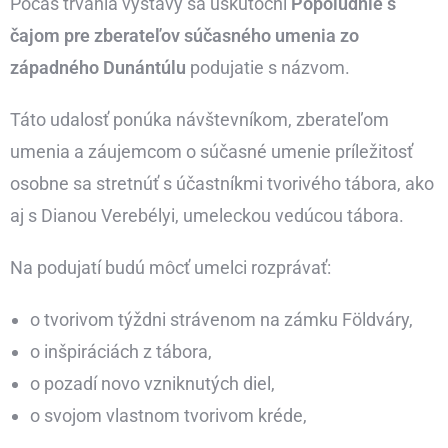
Počas trvania výstavy sa uskutoční
Popoludnie s
čajom pre zberateľov súčasného umenia zo
západného Dunántúlu
podujatie s názvom.
Táto udalosť ponúka návštevníkom, zberateľom
umenia a záujemcom o súčasné umenie príležitosť
osobne sa stretnúť s účastníkmi tvorivého tábora, ako
aj s Dianou Verebélyi, umeleckou vedúcou tábora.
Na podujatí budú môcť umelci rozprávať:
o tvorivom týždni strávenom na zámku Földváry,
o inšpiráciách z tábora,
o pozadí novo vzniknutých diel,
o svojom vlastnom tvorivom kréde,