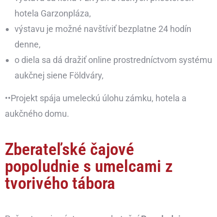
hotela Garzonpláza,
výstavu je možné navštíviť bezplatne 24 hodín
denne,
o diela sa dá dražiť online prostredníctvom systému
aukčnej siene Földváry,
••Projekt spája umeleckú úlohu zámku, hotela a
aukčného domu.
Zberateľské čajové
popoludnie s umelcami z
tvorivého tábora