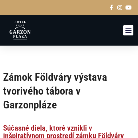
IZBY A
Zámok Földváry
výstava
tvorivého tábora v
Garzonpláze
Súčasné diela, ktoré vznikli v
inšpiratívnom prostredí zámku Földváry