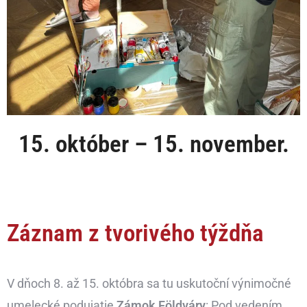
15. október – 15. november.
Záznam z tvorivého týždňa
V dňoch 8. až 15. októbra sa tu uskutoční výnimočné
umelecké podujatie
Zámok Földváry
: Pod vedením