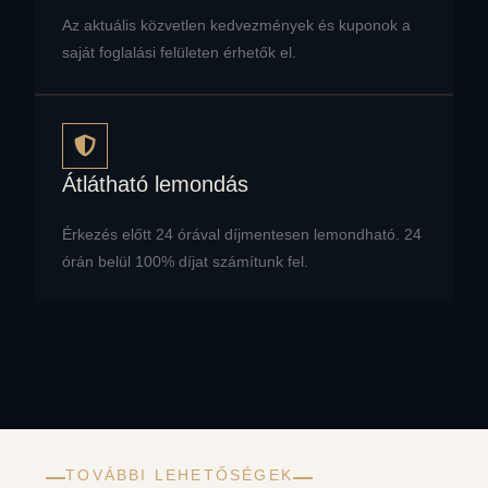
Az aktuális közvetlen kedvezmények és kuponok a
saját foglalási felületen érhetők el.
Átlátható lemondás
Érkezés előtt 24 órával díjmentesen lemondható. 24
órán belül 100% díjat számítunk fel.
TOVÁBBI LEHETŐSÉGEK