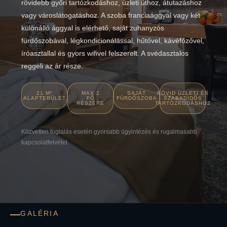
rövidebb győri tartózkodáshoz, üzleti úthoz, átutazáshoz
vagy városlátogatáshoz. A szoba franciaággyal vagy két
különálló ággyal is elérhető, saját zuhanyzós
fürdőszobával, légkondicionálással, hűtővel, kávéfőzővel,
íróasztallal és gyors wifivel felszerelt. A svédasztalos
reggeli az ár része.
21 M²
MAX 2
SAJÁT
RÖVID ÜZLETI ÉS
ALAPTERÜLET
FŐ
FÜRDŐSZOBA
SZABADIDŐS
RÉSZÉRE
TARTÓZKODÁSHOZ
Közvetlen foglalás esetén gyorsabb ügyintézés és rugalmasabb
kapcsolatfelvétel.
GALÉRIA