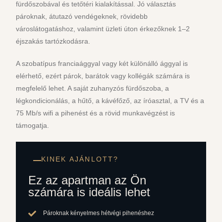
fürdőszobával és tetőtéri kialakítással. Jó választás
pároknak, átutazó vendégeknek, rövidebb
városlátogatáshoz, valamint üzleti úton érkezőknek 1–2
éjszakás tartózkodásra.
A szobatípus franciaággyal vagy két különálló ággyal is
elérhető, ezért párok, barátok vagy kollégák számára is
megfelelő lehet. A saját zuhanyzós fürdőszoba, a
légkondicionálás, a hűtő, a kávéfőző, az íróasztal, a TV és a
75 Mb/s wifi a pihenést és a rövid munkavégzést is
támogatja.
KINEK AJÁNLOTT?
Ez az apartman az Ön
számára is ideális lehet
Pároknak kényelmes hétvégi pihenéshez