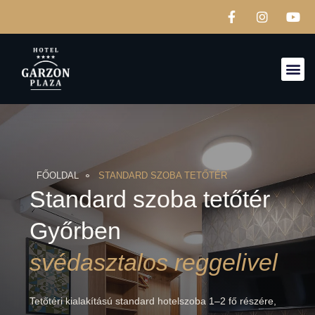
FŐOLDAL
STANDARD SZOBA TETŐTÉR
Standard szoba tetőtér
Győrben
svédasztalos reggelivel
Tetőtéri kialakítású standard hotelszoba 1–2 fő részére,