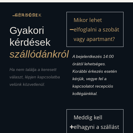
GYAKORI KÉRDÉSEK
Mikor lehet
Gyakori
elfoglalni a szobát
vagy apartmant?
kérdések
szállódánkról
A bejelentkezés 14:00
órától lehetséges.
Ha nem találja a keresett
Korábbi érkezés esetén
választ, lépjen kapcsolatba
kérjük, vegye fel a
velünk közvetlenül.
kapcsolatot recepciós
kollégáinkkal.
Meddig kell
elhagyni a szállást