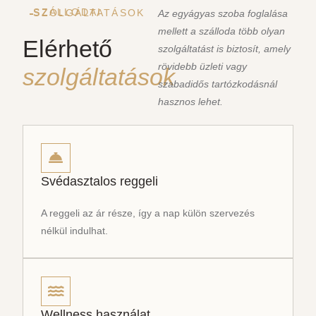
SZÁLLODAI SZOLGÁLTATÁSOK
Az egyágyas szoba foglalása
mellett a szálloda több olyan
Elérhető
szolgáltatást is biztosít, amely
rövidebb üzleti vagy
szolgáltatások
szabadidős tartózkodásnál
hasznos lehet.
Svédasztalos reggeli
A reggeli az ár része, így a nap külön szervezés
nélkül indulhat.
Wellness használat