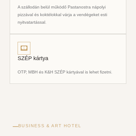
A szállodán belül működő Pastanostra nápolyi
pizzával és koktélokkal várja a vendégeket esti
nyitvatartással.
SZÉP kártya
OTP, MBH és K&H SZÉP kártyával is lehet fizetni.
BUSINESS & ART HOTEL