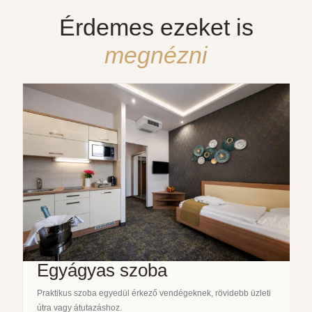
Érdemes ezeket is
megnézni
Egyágyas szoba
Praktikus szoba egyedül érkező vendégeknek, rövidebb üzleti
útra vagy átutazáshoz.