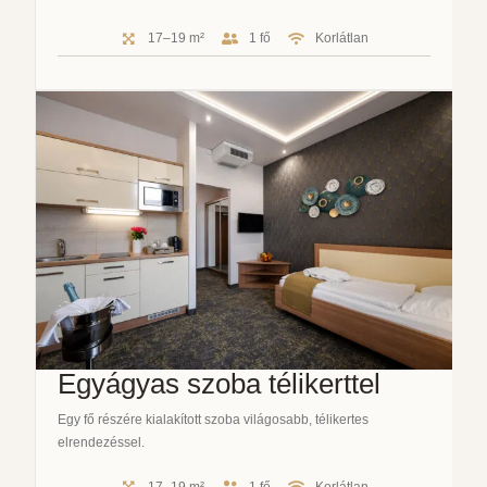
17–19 m²
1 fő
Korlátlan
Egyágyas szoba télikerttel
Egy fő részére kialakított szoba világosabb, télikertes
elrendezéssel.
17–19 m²
1 fő
Korlátlan