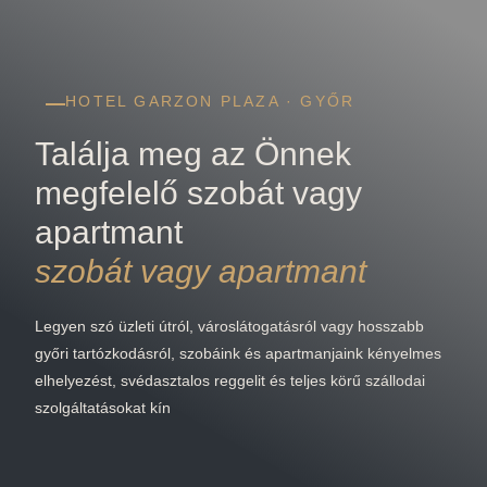
HOTEL GARZON PLAZA · GYŐR
Találja meg az Önnek
megfelelő szobát vagy
apartmant
szobát vagy apartmant
Legyen szó üzleti útról, városlátogatásról vagy hosszabb
győri tartózkodásról, szobáink és apartmanjaink kényelmes
elhelyezést, svédasztalos reggelit és teljes körű szállodai
szolgáltatásokat kín