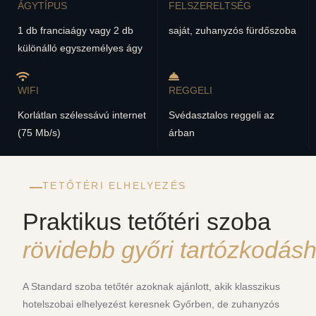
ÁGYTÍPUS
FELSZERELTSÉG
1 db franciaágy vagy 2 db
saját, zuhanyzós fürdőszoba
különálló egyszemélyes ágy
WIFI
REGGELI
Korlátlan szélessávú internet
Svédasztalos reggeli az
(75 Mb/s)
árban
TETŐTÉRI ELHELYEZÉS
Praktikus tetőtéri szoba
rövidebb győri tartózkodás
A Standard szoba tetőtér azoknak ajánlott, akik klasszikus
hotelszobai elhelyezést keresnek Győrben, de zuhanyzós