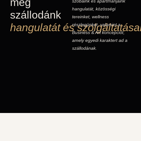
meg
szobáink és apartmanjaink
hangulatát, közösségi
szállodánk
tereinket, wellness
hangulatát és szolgáltatásai
részlegünket, valamint a
Business & Art koncepciót,
amely egyedi karaktert ad a
szállodának.