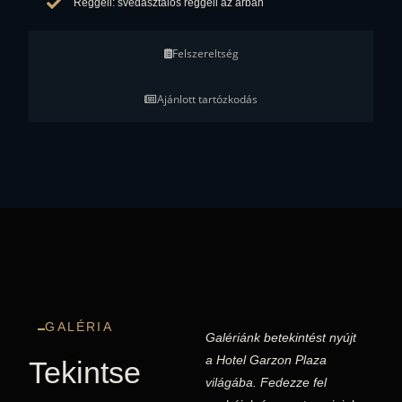
Reggeli: svédasztalos reggeli az árban
Felszereltség
Ajánlott tartózkodás
GALÉRIA
Galériánk betekintést nyújt
a Hotel Garzon Plaza
Tekintse
világába. Fedezze fel