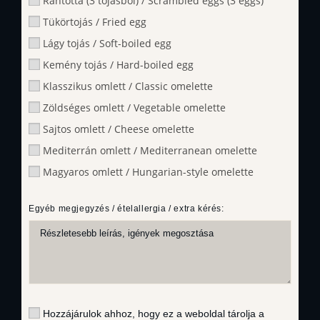
Rántotta (3 tojásból) / Scrambled eggs (3 eggs)
Tükörtojás / Fried egg
Lágy tojás / Soft-boiled egg
Kemény tojás / Hard-boiled egg
Klasszikus omlett / Classic omelette
Zöldséges omlett / Vegetable omelette
Sajtos omlett / Cheese omelette
Mediterrán omlett / Mediterranean omelette
Magyaros omlett / Hungarian-style omelette
Egyéb megjegyzés / ételallergia / extra kérés:
Hozzájárulok ahhoz, hogy ez a weboldal tárolja a