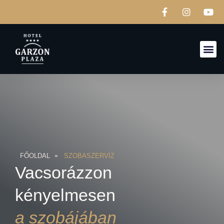
FŐOLDAL
SZOBASZERVÍZ
Vacsorázzon
kényelmesen
a szobájában