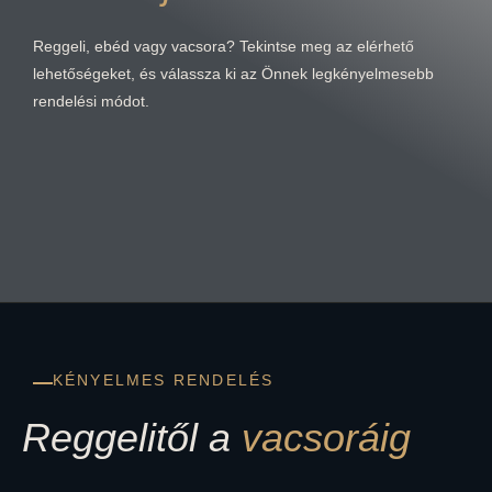
Reggeli, ebéd vagy vacsora? Tekintse meg az elérhető
lehetőségeket, és válassza ki az Önnek legkényelmesebb
rendelési módot.
KÉNYELMES RENDELÉS
Reggelitől a
vacsoráig