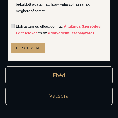
beküldött adataimat, hogy válaszolhassanak
megkeresésemre
Elolvastam és elfogadom az
Általános Szerződési
Feltételeket
és az
Adatvédelmi szabályzatot
ELKÜLDÖM
Ebéd
Vacsora