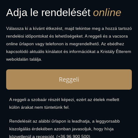
Adja le rendelését
online
Válassza ki a kívánt étkezést, majd tekintse meg a hozzá tartozó
rendelési időpontokat és lehetőségeket. A reggeli és a vacsora
online űrlapon vagy telefonon is megrendelhető. Az ebédhez
kapcsolódó aktuális kínálatot és információkat a Kristály Étterem
weboldalán találja.
Reggeli
A reggeli a szobaár részét képezi, ezért az ételek mellett
külön árakat nem tüntetünk fel.
Rendelését az alábbi űrlapon is leadhatja, a leggyorsabb
kiszolgálás érdekében azonban javasoljuk, hogy hívja
közvetlenül a recepciót. (+36 96 900 500)