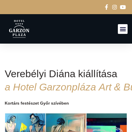
Verebélyi Diána kiállítása
a Hotel Garzonpláza Art & B
Kortárs festészet Győr szívében