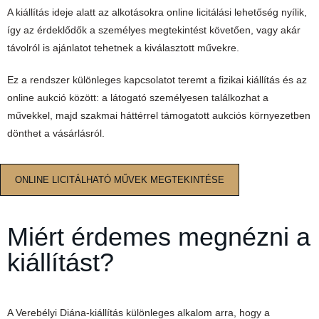
A kiállítás ideje alatt az alkotásokra online licitálási lehetőség nyílik,
így az érdeklődők a személyes megtekintést követően, vagy akár
távolról is ajánlatot tehetnek a kiválasztott művekre.
Ez a rendszer különleges kapcsolatot teremt a fizikai kiállítás és az
online aukció között: a látogató személyesen találkozhat a
művekkel, majd szakmai háttérrel támogatott aukciós környezetben
dönthet a vásárlásról.
ONLINE LICITÁLHATÓ MŰVEK MEGTEKINTÉSE
Miért érdemes megnézni a
kiállítást?
A Verebélyi Diána-kiállítás különleges alkalom arra, hogy a