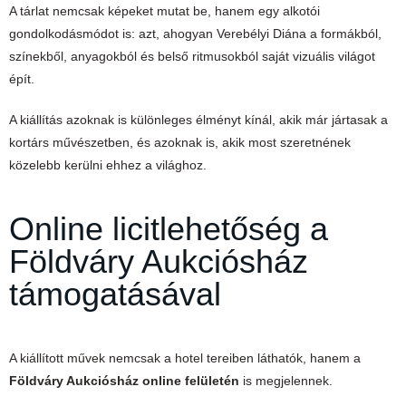
A tárlat nemcsak képeket mutat be, hanem egy alkotói
gondolkodásmódot is: azt, ahogyan Verebélyi Diána a formákból,
színekből, anyagokból és belső ritmusokból saját vizuális világot
épít.
A kiállítás azoknak is különleges élményt kínál, akik már jártasak a
kortárs művészetben, és azoknak is, akik most szeretnének
közelebb kerülni ehhez a világhoz.
Online licitlehetőség a
Földváry Aukciósház
támogatásával
A kiállított művek nemcsak a hotel tereiben láthatók, hanem a
Földváry Aukciósház online felületén
is megjelennek.