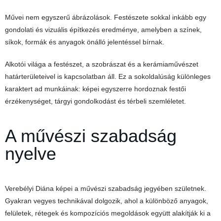
Művei nem egyszerű ábrázolások. Festészete sokkal inkább egy
gondolati és vizuális építkezés eredménye, amelyben a színek,
síkok, formák és anyagok önálló jelentéssel bírnak.
Alkotói világa a festészet, a szobrászat és a kerámiaművészet
határterületeivel is kapcsolatban áll. Ez a sokoldalúság különleges
karaktert ad munkáinak: képei egyszerre hordoznak festői
érzékenységet, tárgyi gondolkodást és térbeli szemléletet.
A művészi szabadság
nyelve
Verebélyi Diána képei a művészi szabadság jegyében születnek.
Gyakran vegyes technikával dolgozik, ahol a különböző anyagok,
felületek, rétegek és kompozíciós megoldások együtt alakítják ki a