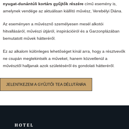
nyugat-dunántúli kortárs gyűjtők részére
című esemény is,
amelynek vendége az aktuálisan kiállító művész, Verebélyi Diána.
Az eseményen a művésznő személyesen mesél alkotói
hitvallásáról, művészi útjáról, inspirációiról és a Garzonplázában
bemutatott művek hátteréről.
Ez az alkalom különleges lehetőséget kínál arra, hogy a résztvevők
ne csupán megtekintsék a műveket, hanem közvetlenül a
művésztől halljanak azok születéséről és gondolati hátteréről.
JELENTKEZEM A GYŰJTŐI TEA DÉLUTÁNRA