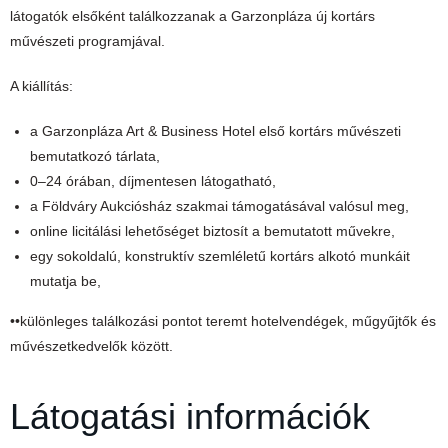
látogatók elsőként találkozzanak a Garzonpláza új kortárs
művészeti programjával.
A kiállítás:
a Garzonpláza Art & Business Hotel első kortárs művészeti
bemutatkozó tárlata,
0–24 órában, díjmentesen látogatható,
a Földváry Aukciósház szakmai támogatásával valósul meg,
online licitálási lehetőséget biztosít a bemutatott művekre,
egy sokoldalú, konstruktív szemléletű kortárs alkotó munkáit
mutatja be,
••különleges találkozási pontot teremt hotelvendégek, műgyűjtők és
művészetkedvelők között.
Látogatási információk