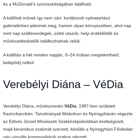
és a McDonald’s szomszédságában található.
A kiállított művek így nem zárt, korlátozott nyitvatartású
galériatérben jelennek meg, hanem olyan környezetben, ahol nap
mint nap szállóvendégek, üzleti utazók, helyi érdeklődők és
művészetkedvelők találkozhatnak velük.
A kiállítás a hét minden napján, 0–24 órában megtekinthető,
belépődíj nélkül.
Verebélyi Diána – VéDia
Verebélyi Diána, művésznevén
VéDia
, 1987-ben született
Kazincbarcikán. Tanulmányait Miskolcon és Nyíregyházán végezte:
az Eötvös József Művészeti Szakközépiskolában érettségizett,
majd keramikus szakmát szerzett, később a Nyíregyházi Főiskolán
rajz–vizuális kommunikáció szakon végzett.