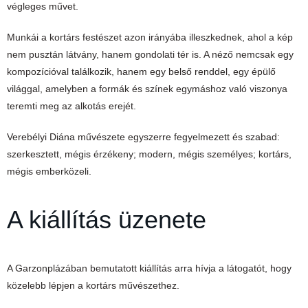
végleges művet.
Munkái a kortárs festészet azon irányába illeszkednek, ahol a kép
nem pusztán látvány, hanem gondolati tér is. A néző nemcsak egy
kompozícióval találkozik, hanem egy belső renddel, egy épülő
világgal, amelyben a formák és színek egymáshoz való viszonya
teremti meg az alkotás erejét.
Verebélyi Diána művészete egyszerre fegyelmezett és szabad:
szerkesztett, mégis érzékeny; modern, mégis személyes; kortárs,
mégis emberközeli.
A kiállítás üzenete
A Garzonplázában bemutatott kiállítás arra hívja a látogatót, hogy
közelebb lépjen a kortárs művészethez.