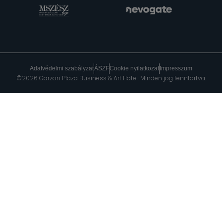
Adatvédelmi szabályzat
ÁSZF
Cookie nyilatkozat
Impresszum
©2026 Garzon Plaza Business & Art Hotel. Minden jog fenntartva.