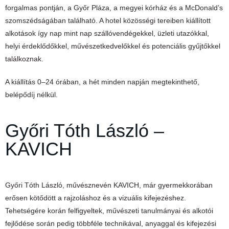
forgalmas pontján, a Győr Pláza, a megyei kórház és a McDonald’s
szomszédságában található. A hotel közösségi tereiben kiállított
alkotások így nap mint nap szállóvendégekkel, üzleti utazókkal,
helyi érdeklődőkkel, művészetkedvelőkkel és potenciális gyűjtőkkel
találkoznak.
A kiállítás 0–24 órában, a hét minden napján megtekinthető,
belépődíj nélkül.
Győri Tóth László –
KAVICH
Győri Tóth László, művésznevén KAVICH, már gyermekkorában
erősen kötődött a rajzoláshoz és a vizuális kifejezéshez.
Tehetségére korán felfigyeltek, művészeti tanulmányai és alkotói
fejlődése során pedig többféle technikával, anyaggal és kifejezési