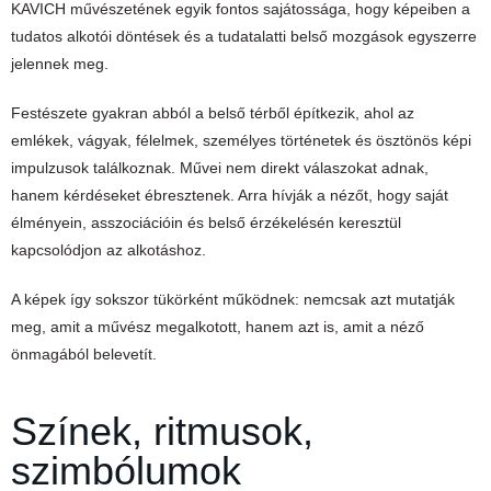
KAVICH művészetének egyik fontos sajátossága, hogy képeiben a
tudatos alkotói döntések és a tudatalatti belső mozgások egyszerre
jelennek meg.
Festészete gyakran abból a belső térből építkezik, ahol az
emlékek, vágyak, félelmek, személyes történetek és ösztönös képi
impulzusok találkoznak. Művei nem direkt válaszokat adnak,
hanem kérdéseket ébresztenek. Arra hívják a nézőt, hogy saját
élményein, asszociációin és belső érzékelésén keresztül
kapcsolódjon az alkotáshoz.
A képek így sokszor tükörként működnek: nemcsak azt mutatják
meg, amit a művész megalkotott, hanem azt is, amit a néző
önmagából belevetít.
Színek, ritmusok,
szimbólumok