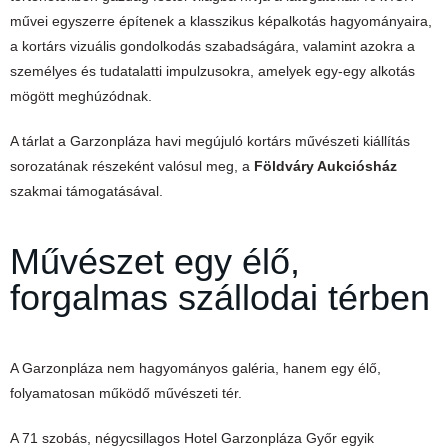
művei egyszerre építenek a klasszikus képalkotás hagyományaira,
a kortárs vizuális gondolkodás szabadságára, valamint azokra a
személyes és tudatalatti impulzusokra, amelyek egy-egy alkotás
mögött meghúzódnak.
A tárlat a Garzonpláza havi megújuló kortárs művészeti kiállítás
sorozatának részeként valósul meg, a
Földváry Aukciósház
szakmai támogatásával.
Művészet egy élő,
forgalmas szállodai térben
A Garzonpláza nem hagyományos galéria, hanem egy élő,
folyamatosan működő művészeti tér.
A 71 szobás, négycsillagos Hotel Garzonpláza Győr egyik