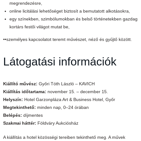
megrendezésre,
online licitálási lehetőséget biztosít a bemutatott alkotásokra,
egy színekben, szimbólumokban és belső történetekben gazdag
kortárs festői világot mutat be,
••személyes kapcsolatot teremt művészet, néző és gyűjtő között.
Látogatási információk
Kiállító művész:
Győri Tóth László – KAVICH
Kiállítás időtartama:
november 15. – december 15.
Helyszín:
Hotel Garzonpláza Art & Business Hotel, Győr
Megtekinthető:
minden nap, 0–24 órában
Belépés:
díjmentes
Szakmai háttér:
Földváry Aukciósház
A kiállítás a hotel közösségi tereiben tekinthető meg. A művek