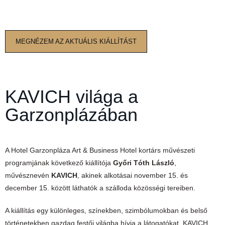
MEGNÉZEM AZ AKTUÁLIS KIÁLLÍTÁST
KAVICH világa a
Garzonplázában
A Hotel Garzonpláza Art & Business Hotel kortárs művészeti
programjának következő kiállítója
Győri Tóth László
,
művésznevén
KAVICH
, akinek alkotásai november 15. és
december 15. között láthatók a szálloda közösségi tereiben.
A kiállítás egy különleges, színekben, szimbólumokban és belső
történetekben gazdag festői világba hívja a látogatókat. KAVICH