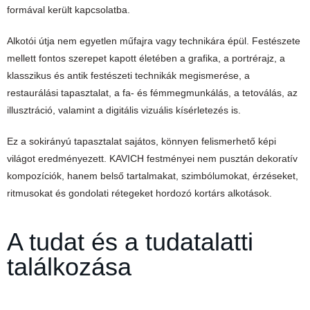
formával került kapcsolatba.
Alkotói útja nem egyetlen műfajra vagy technikára épül. Festészete
mellett fontos szerepet kapott életében a grafika, a portrérajz, a
klasszikus és antik festészeti technikák megismerése, a
restaurálási tapasztalat, a fa- és fémmegmunkálás, a tetoválás, az
illusztráció, valamint a digitális vizuális kísérletezés is.
Ez a sokirányú tapasztalat sajátos, könnyen felismerhető képi
világot eredményezett. KAVICH festményei nem pusztán dekoratív
kompozíciók, hanem belső tartalmakat, szimbólumokat, érzéseket,
ritmusokat és gondolati rétegeket hordozó kortárs alkotások.
A tudat és a tudatalatti
találkozása