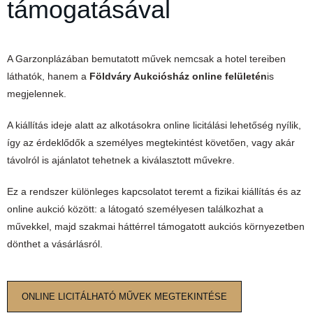
támogatásával
A Garzonplázában bemutatott művek nemcsak a hotel tereiben
láthatók, hanem a
Földváry Aukciósház online felületén
is
megjelennek.
A kiállítás ideje alatt az alkotásokra online licitálási lehetőség nyílik,
így az érdeklődők a személyes megtekintést követően, vagy akár
távolról is ajánlatot tehetnek a kiválasztott művekre.
Ez a rendszer különleges kapcsolatot teremt a fizikai kiállítás és az
online aukció között: a látogató személyesen találkozhat a
művekkel, majd szakmai háttérrel támogatott aukciós környezetben
dönthet a vásárlásról.
ONLINE LICITÁLHATÓ MŰVEK MEGTEKINTÉSE