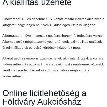
A kiállítás üzenete
A november 15. és december 15. között látható kiállítás arra hívja a
látogatót, hogy lépjen be KAVICH különleges vizuális világába.
A bemutatott művek nemcsak nézésre, hanem felfedezésre várnak.
A kompozíciók mögött személyes történetek, szimbolikus utalások,
érzelmi állapotok és belső kérdések húzódnak meg.
A tárlat azok számára is izgalmas lehet, akik már jártasak a kortárs
művészetben, és azok számára is, akik most szeretnének közelebb
kerülni az eredeti, kézzel készült, személyes erejű kortárs
festészethez.
Online licitlehetőség a
Földváry Aukciósház