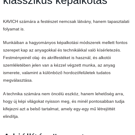
klasszikus képalkotás
KAVICH számára a festészet nemcsak látvány, hanem tapasztalati
folyamat is.
Munkáiban a hagyományos képalkotási módszerek mellett fontos
szerepet kap az anyagokkal és technikákkal való kísérletezés.
Festményeinél olaj- és akrilfestéket is használ, és alkotói
szemléletében jelen van a kézzel végzett munka, az anyag
ismerete, valamint a különböző hordozófelületek tudatos
megválasztása.
A technika számára nem öncélú eszköz, hanem lehetőség arra,
hogy új képi világokat nyisson meg, és minél pontosabban tudja
kifejezni azt a belső tartalmat, amely egy-egy mű létrejöttét
elindítja.