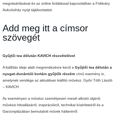
megvásárlásával és az online licitálással kapcsolatban a Földváry
Aukciósház nyújt tájékoztatást.
Add meg itt a címsor
szövegét
Gyűjtői tea délután KAVICH részvételével
A kiállítás ideje alatt megrendezésre kerül a
Gyűjtői tea délután a
nyugat-dunántúli kortárs gyűjtők részére
című esemény is,
amelynek vendége az aktuálisan kiállító művész, Győri Tóth László
– KAVICH.
Az eseményen a művész személyesen mesél alkotói útjáról,
művészi hitvallásáról, inspirációiról, technikai kísérleteiről és a
Garzonplázában bemutatott művek hátteréről.