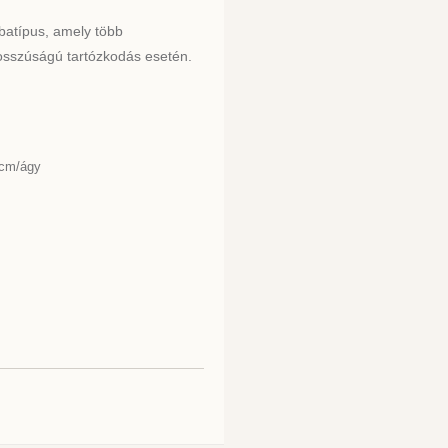
batípus, amely több
osszúságú tartózkodás esetén.
 cm/ágy