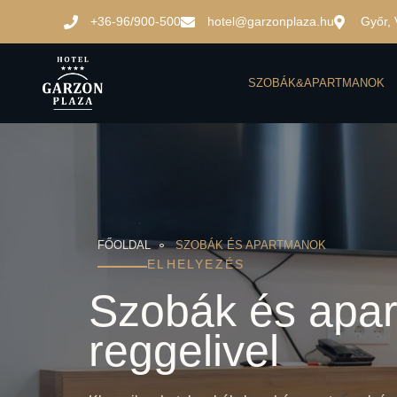
+36-96/900-500
hotel@garzonplaza.hu
Győr, 
SZOBÁK&APARTMANOK
FŐOLDAL
SZOBÁK ÉS APARTMANOK
ELHELYEZÉS
Szobák és apa
reggelivel