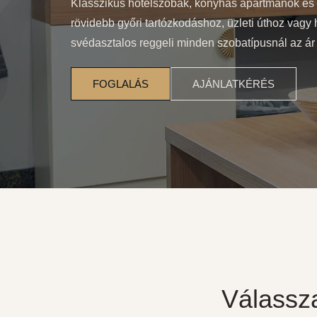
Klasszikus hotelszobák, konyhás apartmanok és
rövidebb győri tartózkodáshoz, üzleti úthoz vagy 
svédasztalos reggeli minden szobatípusnál az ár
FOGLALÁS
AJÁNLATKÉRÉS
Válassza