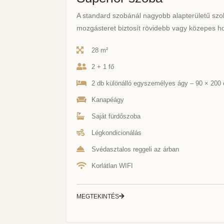
A standard szobánál nagyobb alapterületű szo
mozgásteret biztosít rövidebb vagy közepes h
28 m²
2 + 1 fő
2 db különálló egyszemélyes ágy – 90 × 200
Kanapéágy
Saját fürdőszoba
Légkondicionálás
Svédasztalos reggeli az árban
Korlátlan WIFI
MEGTEKINTÉS