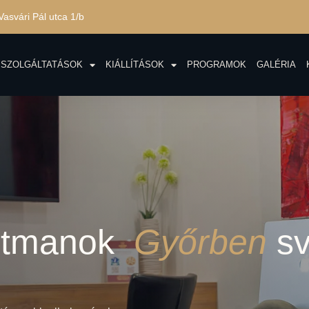
Vasvári Pál utca 1/b
SZOLGÁLTATÁSOK
KIÁLLÍTÁSOK
PROGRAMOK
GALÉRIA
rtmanok
Győrben
s