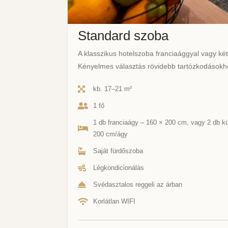
Standard szoba
A klasszikus hotelszoba franciaággyal vagy két 
Kényelmes választás rövidebb tartózkodásokh
kb. 17–21 m²
1 fő
1 db franciaágy – 160 × 200 cm, vagy 2 db k
200 cm/ágy
Saját fürdőszoba
Légkondicionálás
Svédasztalos reggeli az árban
Korlátlan WIFI