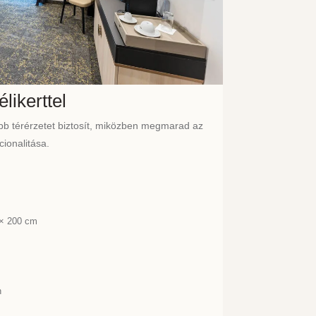
likerttel
sebb térérzetet biztosít, miközben megmarad az
ionalitása.
 × 200 cm
n