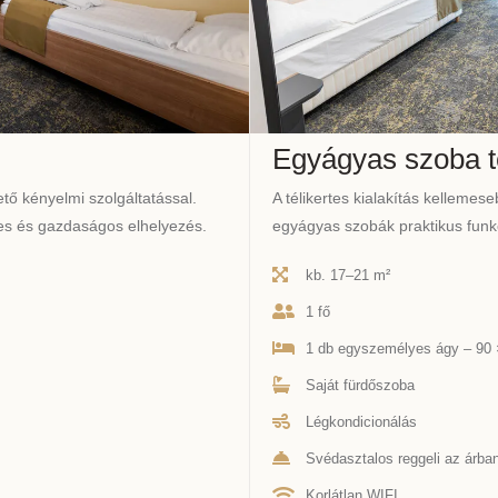
Egyágyas szoba té
tő kényelmi szolgáltatással.
A télikertes kialakítás kelleme
mes és gazdaságos elhelyezés.
egyágyas szobák praktikus funkc
kb. 17–21 m²
1 fő
1 db egyszemélyes ágy – 90
Saját fürdőszoba
Légkondicionálás
Svédasztalos reggeli az árba
Korlátlan WIFI