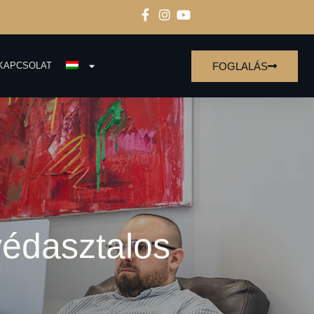
FOGLALÁS
KAPCSOLAT
védasztalos