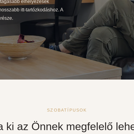
 tágasabb elhelyezések
hosszabb itt-tartózkodáshoz. A
 része.
SZOBATÍPUSOK
 ki az Önnek megfelelő leh