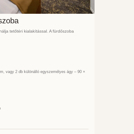
 szoba
lja tetőtéri kialakítással. A fürdőszoba
cm, vagy 2 db különálló egyszemélyes ágy – 90 ×
n