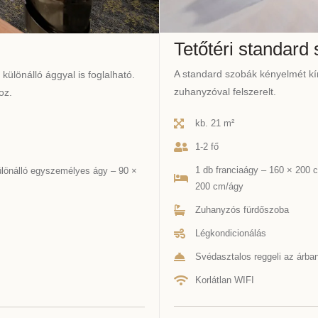
Tetőtéri standard
A standard szobák kényelmét kíná
különálló ággyal is foglalható.
zuhanyzóval felszerelt.
oz.
kb. 21 m²
1-2 fő
1 db franciaágy – 160 × 200 
ülönálló egyszemélyes ágy – 90 ×
200 cm/ágy
Zuhanyzós fürdőszoba
Légkondicionálás
Svédasztalos reggeli az árba
Korlátlan WIFI