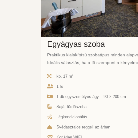
Egyágyas szoba
Praktikus kialakítású szobatípus minden alapve
Ideális választás, ha a fő szempont a kényel
kb. 17 m²
1 fő
1 db egyszemélyes ágy – 90 × 200 cm
Saját fürdőszoba
Légkondicionálás
Svédasztalos reggeli az árban
Korlátlan WIFI