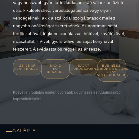
vagy hosszabb győri tartózkodáshoz. Jó választás üzleti
útra, kiküldetéshez, városlátogatáshoz vagy olyan
vendégeknek, akik a szállodai szolgáltatások mellett
nagyobb önállóságot szeretnének. Az apartman saját
fürdőszobával, légkondicionálással, hűtővel, kávéfőzővel,
íróasztallal, TV-vel, gyors wifivel és saját konyhával
felszerelt. A svédasztalos reggeli az ár része.
24–28 M²
MAX 2
SAJÁT
BUSINESS,
ALAPTERÜLET
FŐ
FÜRDŐSZOBA
LEISURE ÉS LONG
RÉSZÉRE
STAY
TARTÓZKODÁSHOZ
Közvetlen foglalás esetén gyorsabb ügyintézés és rugalmasabb
kapcsolatfelvétel.
GALÉRIA