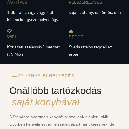
ÁGYTÍPUS
FELSZERELTSÉG
1 db franciaágy vagy 2 db
saját, zuhanyzós fürdőszoba
különálló egyszemélyes ágy
WIFI
REGGELI
Korlátlan szélessávú internet
Svédasztalos reggeli az
(75 Mb/s)
árban
KONYHÁS ELHELYEZÉS
Önállóbb tartózkodás
saját konyhával
A Standard apartman konyhával azoknak ajánlott, akik
Győrben kényelmes, jól felszerelt apartmant keresnek, de