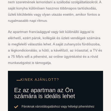
nem szeretnének lemondani a szállodai szolgáltatásokról. A
saját konyha különösen hasznos többnapos tartózkodás,
üzleti kiküldetés vagy olyan utazás esetén, amikor fontos a
rugalmasabb napi ritmus.
Az apartman franciaággyal vagy két különálló ággyal is
elérhető, ezért párok, kollégák és üzleti vendégek számára
is megfelelő választás lehet. A saját zuhanyzós fürdőszoba,
a légkondicionálás, a hűtő, a kávéfőző, az íróasztal, a TV és
a 75 Mb/s wifi a pihenést, az online ügyintézést és a rövid
munkavégzést is támogatja.
KINEK AJÁNLOTT?
Ez az apartman az Ön
számára is ideális lehet
Pároknak városlátogatáshoz vagy hétvégi pihenéshez