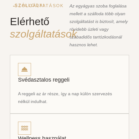
SZÁLLODAI SZOLGÁLTATÁSOK
Az egyágyas szoba foglalása
mellett a szálloda több olyan
Elérhető
szolgáltatást is biztosít, amely
rövidebb üzleti vagy
szolgáltatások
szabadidős tartózkodásnál
hasznos lehet.
Svédasztalos reggeli
A reggeli az ár része, így a nap külön szervezés
nélkül indulhat.
Wellness használat