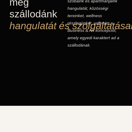
meg
szobáink és apartmanjaink
hangulatát, közösségi
szállodánk
tereinket, wellness
hangulatát és szolgáltatásai
részlegünket, valamint a
Business & Art koncepciót,
amely egyedi karaktert ad a
szállodának.