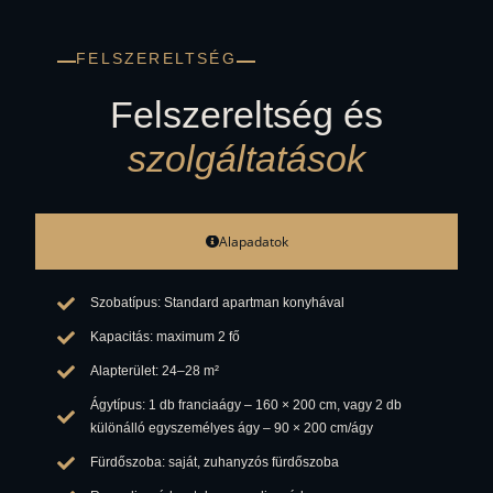
FELSZERELTSÉG
Felszereltség és
szolgáltatások
Alapadatok
Szobatípus: Standard apartman konyhával
Kapacitás: maximum 2 fő
Alapterület: 24–28 m²
Ágytípus: 1 db franciaágy – 160 × 200 cm, vagy 2 db
különálló egyszemélyes ágy – 90 × 200 cm/ágy
Fürdőszoba: saját, zuhanyzós fürdőszoba