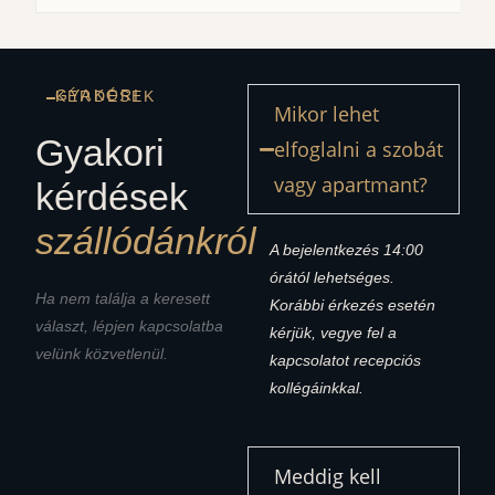
GYAKORI KÉRDÉSEK
Mikor lehet
Gyakori
elfoglalni a szobát
vagy apartmant?
kérdések
szállódánkról
A bejelentkezés 14:00
órától lehetséges.
Ha nem találja a keresett
Korábbi érkezés esetén
választ, lépjen kapcsolatba
kérjük, vegye fel a
velünk közvetlenül.
kapcsolatot recepciós
kollégáinkkal.
Meddig kell