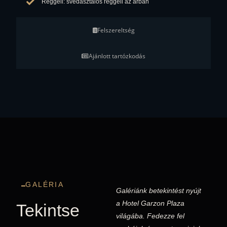
Reggeli: svédasztalos reggeli az árban
Felszereltség
Ajánlott tartózkodás
GALÉRIA
Galériánk betekintést nyújt
a Hotel Garzon Plaza
Tekintse
világába. Fedezze fel