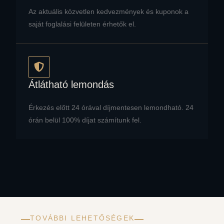
Az aktuális közvetlen kedvezmények és kuponok a
saját foglalási felületen érhetők el.
Átlátható lemondás
Érkezés előtt 24 órával díjmentesen lemondható. 24
órán belül 100% díjat számítunk fel.
TOVÁBBI LEHETŐSÉGEK