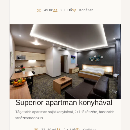
49 m²
2 + 1 fő
Korlátlan
Superior apartman konyhával
Tágasabb apartman saját konyhával, 2+1 fő részére, hosszabb
tartózkodáshoz is.
33–49 m²
2 + 1 fő
Korlátlan