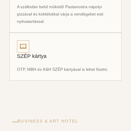
A szállodán belül működő Pastanostra nápolyi
pizzával és koktélokkal várja a vendégeket esti
nyitvatartással.
SZÉP kártya
OTP, MBH és K&H SZÉP kártyával is lehet fizetni.
BUSINESS & ART HOTEL