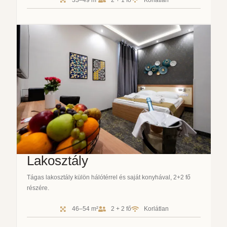
Lakosztály
Tágas lakosztály külön hálótérrel és saját konyhával, 2+2 fő
részére.
46–54 m²
2 + 2 fő
Korlátlan