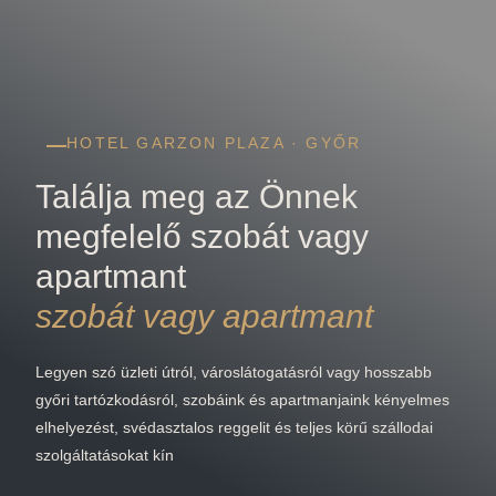
HOTEL GARZON PLAZA · GYŐR
Találja meg az Önnek
megfelelő szobát vagy
apartmant
szobát vagy apartmant
Legyen szó üzleti útról, városlátogatásról vagy hosszabb
győri tartózkodásról, szobáink és apartmanjaink kényelmes
elhelyezést, svédasztalos reggelit és teljes körű szállodai
szolgáltatásokat kín