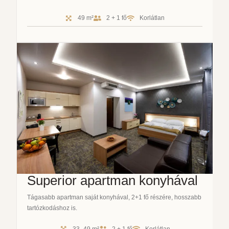
49 m²
2 + 1 fő
Korlátlan
Superior apartman konyhával
Tágasabb apartman saját konyhával, 2+1 fő részére, hosszabb
tartózkodáshoz is.
33–49 m²
2 + 1 fő
Korlátlan