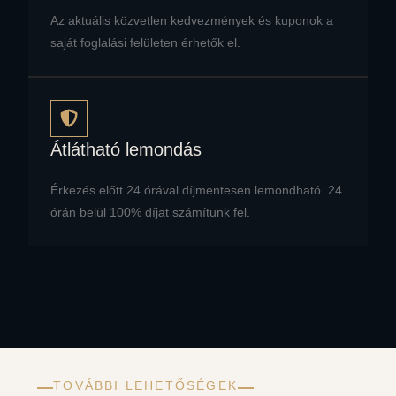
Az aktuális közvetlen kedvezmények és kuponok a
saját foglalási felületen érhetők el.
Átlátható lemondás
Érkezés előtt 24 órával díjmentesen lemondható. 24
órán belül 100% díjat számítunk fel.
TOVÁBBI LEHETŐSÉGEK