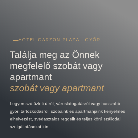
HOTEL GARZON PLAZA · GYŐR
Találja meg az Önnek
megfelelő szobát vagy
apartmant
szobát vagy apartmant
Legyen szó üzleti útról, városlátogatásról vagy hosszabb
győri tartózkodásról, szobáink és apartmanjaink kényelmes
elhelyezést, svédasztalos reggelit és teljes körű szállodai
szolgáltatásokat kín