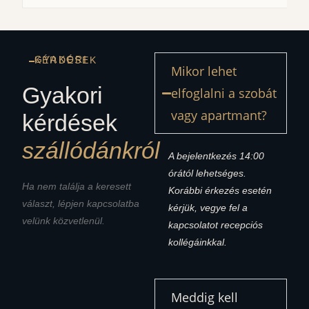
GYAKORI KÉRDÉSEK
Mikor lehet
Gyakori
elfoglalni a szobát
vagy apartmant?
kérdések
szállódánkról
A bejelentkezés 14:00
órától lehetséges.
Ha nem találja a keresett
Korábbi érkezés esetén
választ, lépjen kapcsolatba
kérjük, vegye fel a
velünk közvetlenül.
kapcsolatot recepciós
kollégáinkkal.
Meddig kell