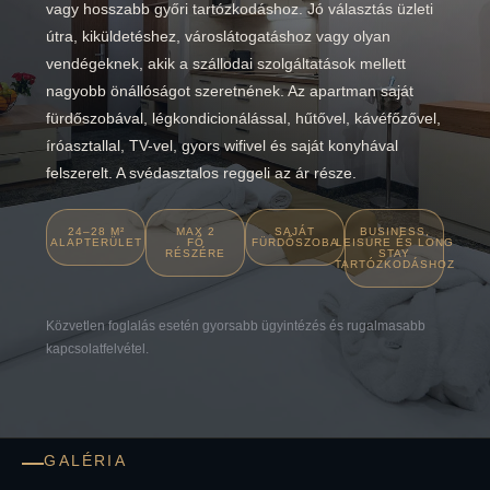
vagy hosszabb győri tartózkodáshoz. Jó választás üzleti
útra, kiküldetéshez, városlátogatáshoz vagy olyan
vendégeknek, akik a szállodai szolgáltatások mellett
nagyobb önállóságot szeretnének. Az apartman saját
fürdőszobával, légkondicionálással, hűtővel, kávéfőzővel,
íróasztallal, TV-vel, gyors wifivel és saját konyhával
felszerelt. A svédasztalos reggeli az ár része.
24–28 M²
MAX 2
SAJÁT
BUSINESS,
ALAPTERÜLET
FŐ
FÜRDŐSZOBA
LEISURE ÉS LONG
RÉSZÉRE
STAY
TARTÓZKODÁSHOZ
Közvetlen foglalás esetén gyorsabb ügyintézés és rugalmasabb
kapcsolatfelvétel.
GALÉRIA