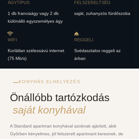
ÁGYTÍPUS
FELSZERELTSÉG
1 db franciaágy vagy 2 db
saját, zuhanyzós fürdőszoba
különálló egyszemélyes ágy
WIFI
REGGELI
Korlátlan szélessávú internet
Svédasztalos reggeli az
(75 Mb/s)
árban
KONYHÁS ELHELYEZÉS
Önállóbb tartózkodás
saját konyhával
A Standard apartman konyhával azoknak ajánlott, akik
Győrben kényelmes, jól felszerelt apartmant keresnek, de