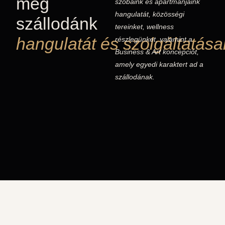
meg
szobáink és apartmanjaink
hangulatát, közösségi
szállodánk
tereinket, wellness
hangulatát és szolgáltatásai
részlegünket, valamint a
Business & Art koncepciót,
amely egyedi karaktert ad a
szállodának.