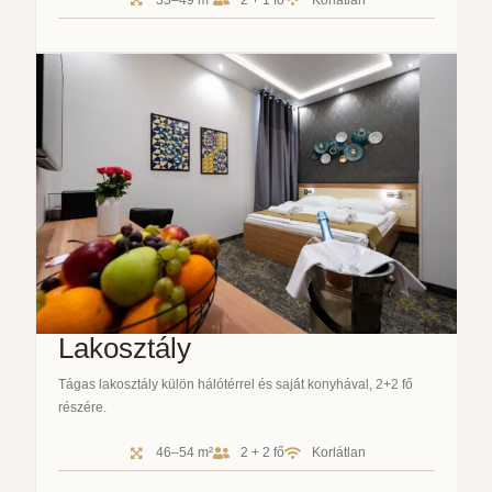
Lakosztály
Tágas lakosztály külön hálótérrel és saját konyhával, 2+2 fő
részére.
46–54 m²
2 + 2 fő
Korlátlan