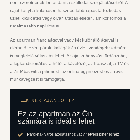
nem szeretnének lemondani a szállodai szolgáltatásokról. A
saját konyha különösen hasznos többnapos tartózkodás,
üzleti kiküldetés vagy olyan utazás esetén, amikor fontos a
rugalmasabb napi ritmus.
Az apartman franciaággyal vagy két különálló ággyal is
elérhető, ezért párok, kollégák és üzleti vendégek számára
is megfelelő választás lehet. A saját zuhanyzós fürdőszoba,
a légkondicionálás, a hűtő, a kávéfőző, az íróasztal, a TV és
a 75 Mb/s wifi a pihenést, az online ügyintézést és a rövid
munkavégzést is támogatja.
KINEK AJÁNLOTT?
Ez az apartman az Ön
számára is ideális lehet
Pároknak városlátogatáshoz vagy hétvégi pihenéshez