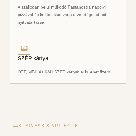
A szállodán belül működő Pastanostra nápolyi
pizzával és koktélokkal várja a vendégeket esti
nyitvatartással.
SZÉP kártya
OTP, MBH és K&H SZÉP kártyával is lehet fizetni.
BUSINESS & ART HOTEL