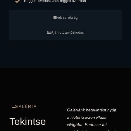
Reggeli: svédasztalos reggeli az árban
Felszereltség
Ajánlott tartózkodás
GALÉRIA
Galériánk betekintést nyújt
a Hotel Garzon Plaza
Tekintse
világába. Fedezze fel