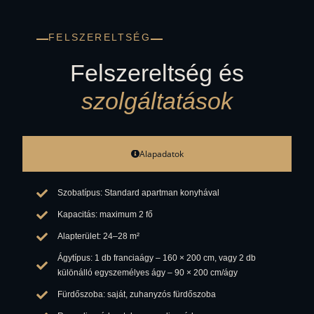
FELSZERELTSÉG
Felszereltség és
szolgáltatások
Alapadatok
Szobatípus: Standard apartman konyhával
Kapacitás: maximum 2 fő
Alapterület: 24–28 m²
Ágytípus: 1 db franciaágy – 160 × 200 cm, vagy 2 db
különálló egyszemélyes ágy – 90 × 200 cm/ágy
Fürdőszoba: saját, zuhanyzós fürdőszoba