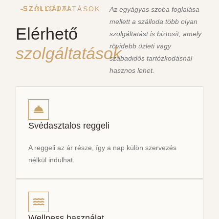
SZÁLLODAI SZOLGÁLTATÁSOK
Az egyágyas szoba foglalása
mellett a szálloda több olyan
Elérhető
szolgáltatást is biztosít, amely
rövidebb üzleti vagy
szolgáltatások
szabadidős tartózkodásnál
hasznos lehet.
Svédasztalos reggeli
A reggeli az ár része, így a nap külön szervezés
nélkül indulhat.
Wellness használat